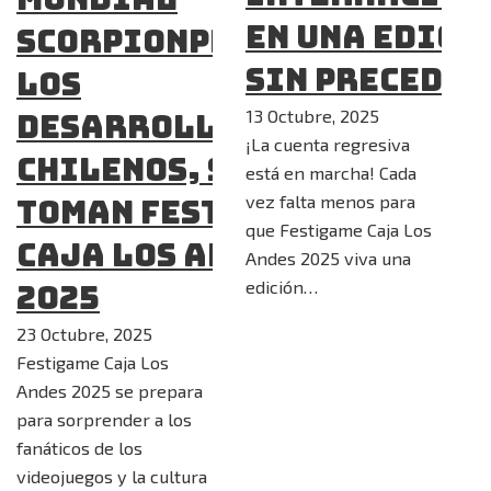
en una edici
ScorpionProcs y
sin preceden
los
13 Octubre, 2025
desarrolladores
¡La cuenta regresiva
chilenos, se
está en marcha! Cada
vez falta menos para
toman Festigame
que Festigame Caja Los
Caja Los Andes
Andes 2025 viva una
edición…
2025
23 Octubre, 2025
Festigame Caja Los
Andes 2025 se prepara
para sorprender a los
fanáticos de los
videojuegos y la cultura