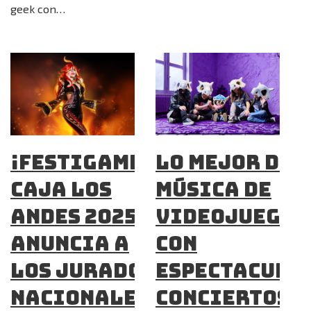
geek con…
¡Festigame
Lo mejor de 
Caja Los
música de
Andes 2025
videojuegos
ANUNCIA A
con
LOS JURADOS
espectacula
NACIONALES
conciertos