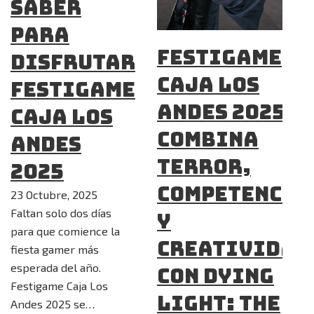
saber
para
Festigame
disfrutar
Caja Los
Festigame
Andes 2025
Caja Los
combina
Andes
terror,
2025
competencia
23 Octubre, 2025
Faltan solo dos días
y
para que comience la
creatividad
fiesta gamer más
esperada del año.
con Dying
Festigame Caja Los
Light: The
Andes 2025 se…