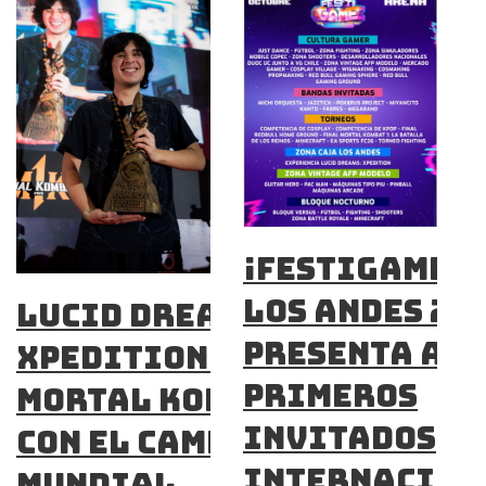
¡Festigame C
Los Andes 20
Lucid Dreams
presenta a s
XPEDITION VR,
primeros
Mortal Kombat 1
invitados
con el campeón
internacion
mundial