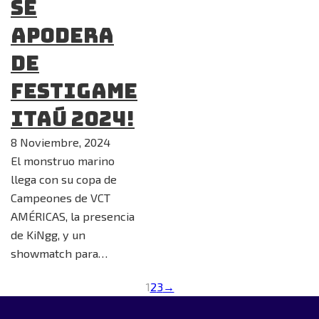
se
apodera
de
FestiGame
Itaú 2024!
8 Noviembre, 2024
El monstruo marino
llega con su copa de
Campeones de VCT
AMÉRICAS, la presencia
de KiNgg, y un
showmatch para…
1
2
3
→